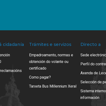
á cidadanía
Trámites e servizos
Directo a
ención
Empadroamento, normas e
Sede electrónic
0
obtención do volante ou
Perfil do contr
certificado
 reclamacións
Axenda de Lec
Como pagar?
Selección de p
Tarxeta Bus Millennium Xeral
Sistema intern
información