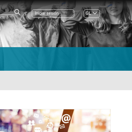
GL
Iniciar sesión
ES
|