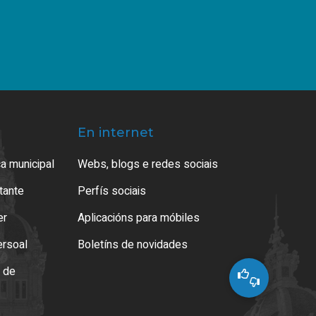
En internet
a municipal
Webs, blogs e redes sociais
atante
Perfís sociais
er
Aplicacións para móbiles
ersoal
Boletíns de novidades
o de