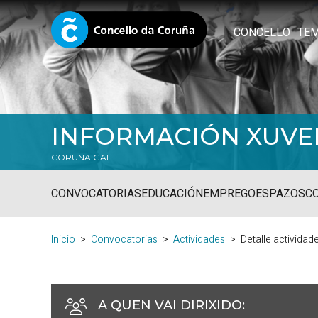
CONCELLO
TE
INFORMACIÓN XUVE
CORUNA.GAL
CONVOCATORIAS
EDUCACIÓN
EMPREGO
ESPAZOS
C
Inicio
Convocatorias
Actividades
Detalle actividad
A QUEN VAI DIRIXIDO
: