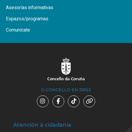
Asesorías informativas
Espazos/programas
Comunícate
O CONCELLO EN RRSS
Atención á cidadanía
Trá