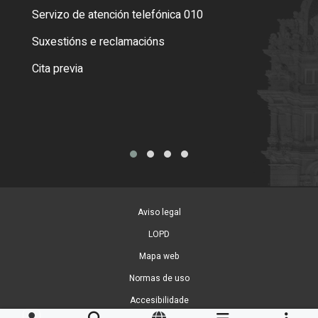
Servizo de atención telefónica 010
Empa
certi
Suxestións e reclamacións
Como
Cita previa
Tarx
Aviso legal
LOPD
Mapa web
Normas de uso
Accesibilidade