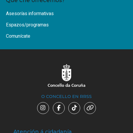
Que che ofrecemos?
Asesorías informativas
Espazos/programas
Comunícate
O CONCELLO EN RRSS
Atención á cidadanía
Trá