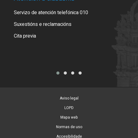
Servizo de atención telefónica 010
Empa
certi
Suxestións e reclamacións
Como
Cita previa
Tarx
Aviso legal
LOPD
Mapa web
Normas de uso
Accesibilidade