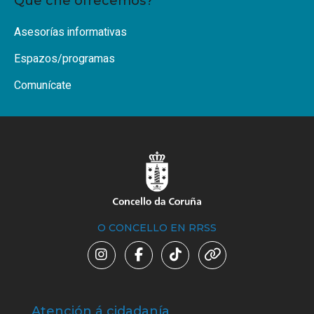
Que che ofrecemos?
Asesorías informativas
Espazos/programas
Comunícate
O CONCELLO EN RRSS
Atención á cidadanía
Trá