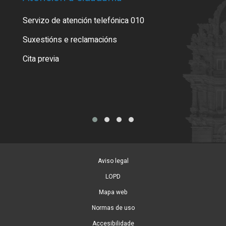
Servizo de atención telefónica 010
Empa
certi
Suxestións e reclamacións
Como
Cita previa
Tarx
Aviso legal
LOPD
Mapa web
Normas de uso
Accesibilidade