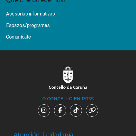
Que che ofrecemos?
Asesorías informativas
Espazos/programas
Comunícate
O CONCELLO EN RRSS
Atención á cidadanía
Trá