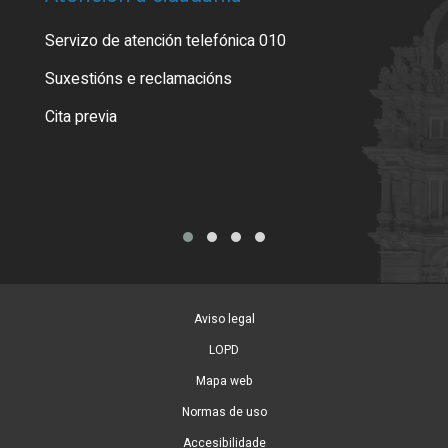
Servizo de atención telefónica 010
Empa
certi
Suxestións e reclamacións
Como
Cita previa
Tarx
Aviso legal
LOPD
Mapa web
Normas de uso
Accesibilidade