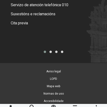
Servizo de atención telefónica 010
Empa
certi
Suxestións e reclamacións
Como
Cita previa
Tarx
Aviso legal
LOPD
Mapa web
Normas de uso
Accesibilidade