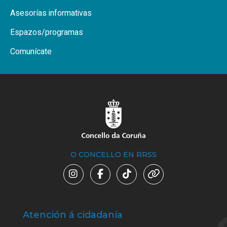
Asesorías informativas
Espazos/programas
Comunícate
O CONCELLO EN RRSS
Atención á cidadanía
Trá