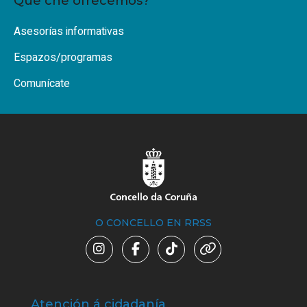
Que che ofrecemos?
Asesorías informativas
Espazos/programas
Comunícate
O CONCELLO EN RRSS
Atención á cidadanía
Trá