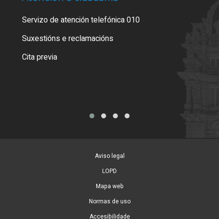
Servizo de atención telefónica 010
Empa
certi
Suxestións e reclamacións
Como
Cita previa
Tarx
Aviso legal
LOPD
Mapa web
Normas de uso
Accesibilidade