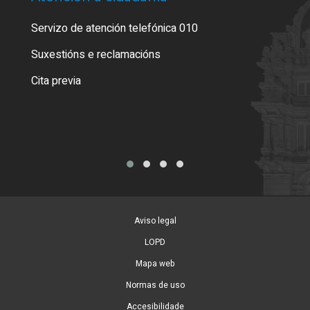
Servizo de atención telefónica 010
Empa
certi
Suxestións e reclamacións
Como
Cita previa
Tarx
Aviso legal
LOPD
Mapa web
Normas de uso
Accesibilidade