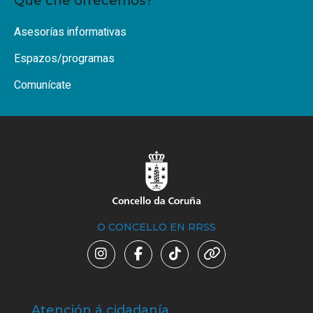
Que che ofrecemos?
Asesorías informativas
Espazos/programas
Comunícate
O CONCELLO EN RRSS
Atención á cidadanía
Trá