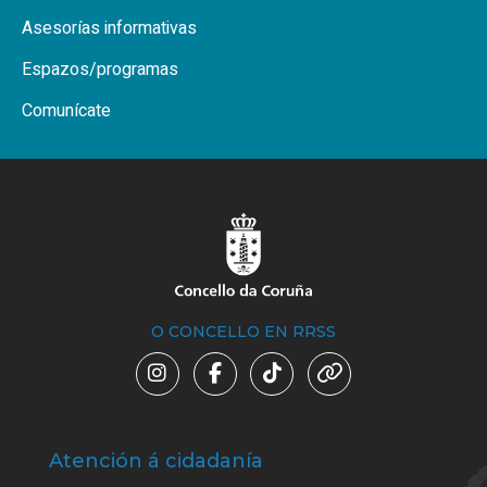
Asesorías informativas
Espazos/programas
Comunícate
O CONCELLO EN RRSS
Atención á cidadanía
Trá