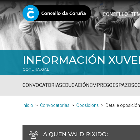
CONCELLO
TE
INFORMACIÓN XUVE
CORUNA.GAL
CONVOCATORIAS
EDUCACIÓN
EMPREGO
ESPAZOS
C
Inicio
Convocatorias
Oposicións
Detalle oposició
A QUEN VAI DIRIXIDO
: