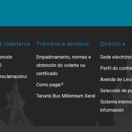
á cidadanía
Trámites e servizos
Directo a
ención
Empadroamento, normas e
Sede electrónic
0
obtención do volante ou
Perfil do contr
certificado
 reclamacións
Axenda de Lec
Como pagar?
Selección de p
Tarxeta Bus Millennium Xeral
Sistema intern
información