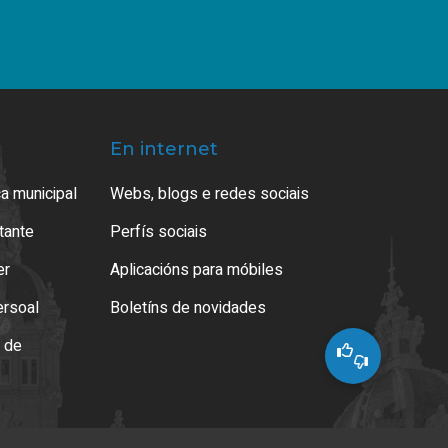
En internet
a municipal
Webs, blogs e redes sociais
atante
Perfís sociais
er
Aplicacións para móbiles
ersoal
Boletíns de novidades
o de