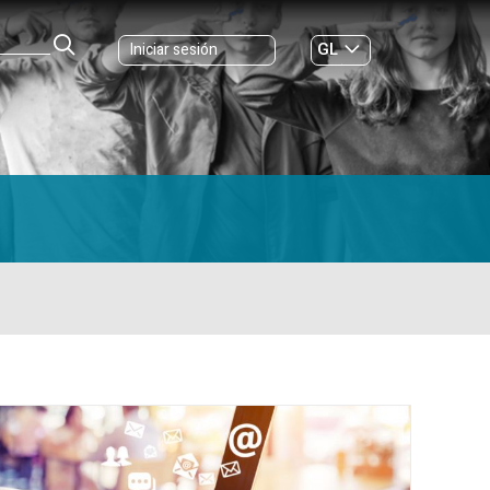
GL
Iniciar sesión
ES
|