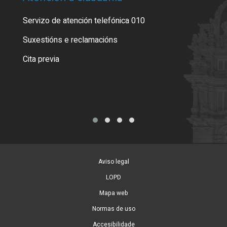
Servizo de atención telefónica 010
Empa
certi
Suxestións e reclamacións
Como
Cita previa
Tarx
Aviso legal
LOPD
Mapa web
Normas de uso
Accesibilidade