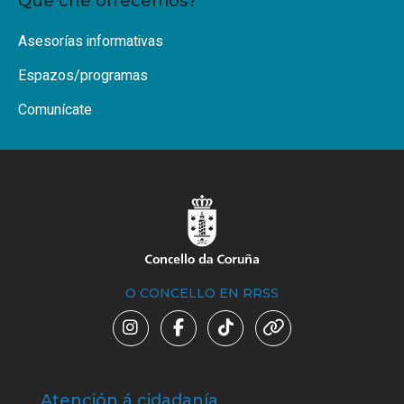
Que che ofrecemos?
Asesorías informativas
Espazos/programas
Comunícate
O CONCELLO EN RRSS
Atención á cidadanía
Trá