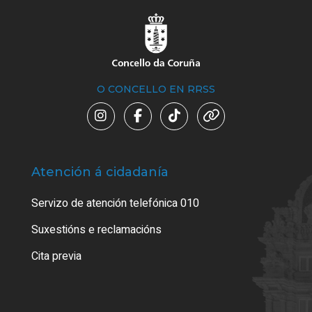
O CONCELLO EN RRSS
Atención á cidadanía
Trá
Servizo de atención telefónica 010
Empa
certi
Suxestións e reclamacións
Como
Cita previa
Tarx