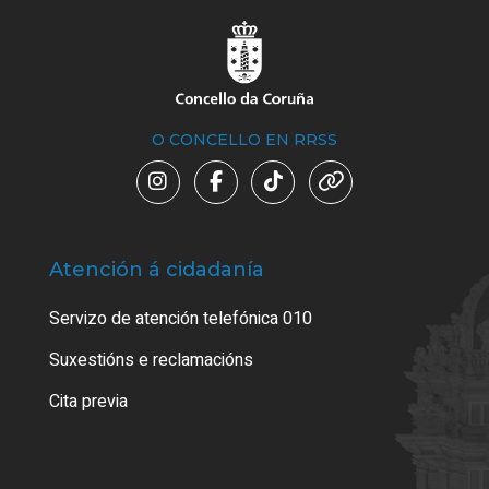
O CONCELLO EN RRSS
Atención á cidadanía
Trá
Servizo de atención telefónica 010
Empa
certi
Suxestións e reclamacións
Como
Cita previa
Tarx