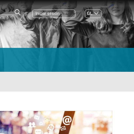
GL
Iniciar sesión
ES
|