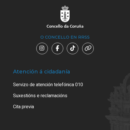
O CONCELLO EN RRSS
Atención á cidadanía
Trá
Servizo de atención telefónica 010
Empa
certi
Suxestións e reclamacións
Como
Cita previa
Tarx