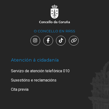
O CONCELLO EN RRSS
Atención á cidadanía
Trá
Servizo de atención telefónica 010
Empa
certi
Suxestións e reclamacións
Como
Cita previa
Tarx