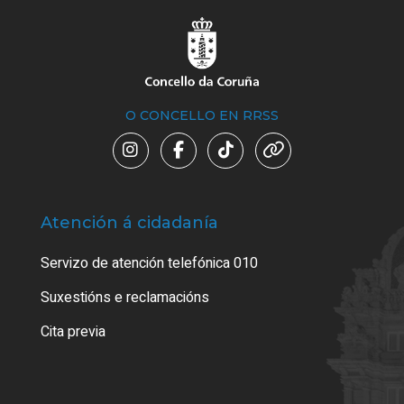
O CONCELLO EN RRSS
Atención á cidadanía
Trá
Servizo de atención telefónica 010
Empa
certi
Suxestións e reclamacións
Como
Cita previa
Tarx