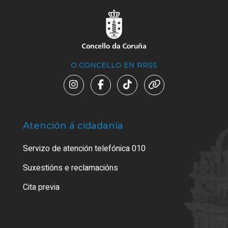
O CONCELLO EN RRSS
Atención á cidadanía
Trá
Servizo de atención telefónica 010
Empa
certi
Suxestións e reclamacións
Como
Cita previa
Tarx