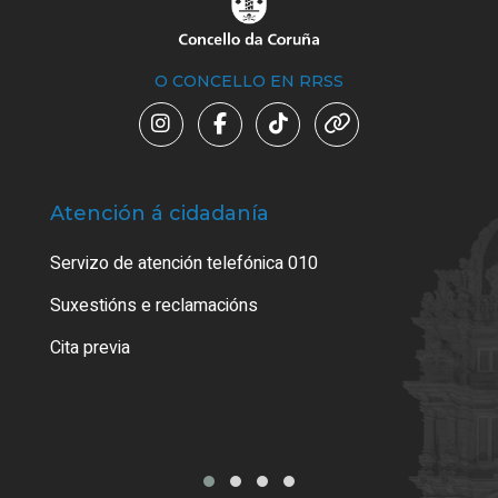
O CONCELLO EN RRSS
Atención á cidadanía
Trá
Servizo de atención telefónica 010
Empa
certi
Suxestións e reclamacións
Como
Cita previa
Tarx