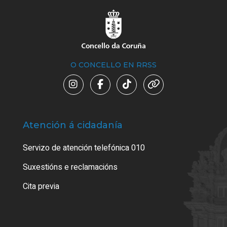
O CONCELLO EN RRSS
Atención á cidadanía
Trá
Servizo de atención telefónica 010
Empa
certi
Suxestións e reclamacións
Como
Cita previa
Tarx