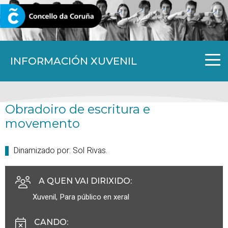
CORUNA.GAL
INFORMACIÓN XUVENIL
Obradoiro de escritura e
movemento
Dinamizado por: Sol Rivas.
A QUEN VAI DIRIXIDO
:
Xuvenil
,
Para público en xeral
CANDO
: