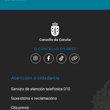
O CONCELLO EN RRSS
Atención á cidadanía
Trá
Servizo de atención telefónica 010
Empa
certi
Suxestións e reclamacións
Como
Cita previa