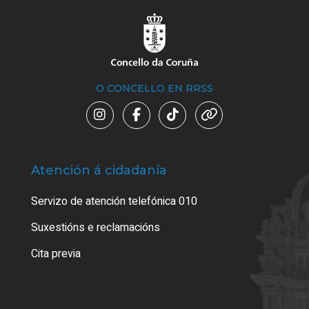
O CONCELLO EN RRSS
Atención á cidadanía
Trá
Servizo de atención telefónica 010
Empa
certi
Suxestións e reclamacións
Como
Cita previa
Tarx