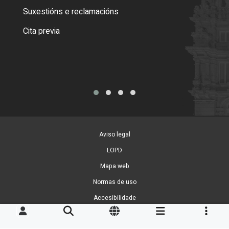
certi
Suxestións e reclamacións
Como
Cita previa
Tarx
Aviso legal
LOPD
Mapa web
Normas de uso
Accesibilidade
Xestión de cookies