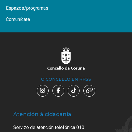
Espazos/programas
Comunícate
O CONCELLO EN RRSS
Atención á cidadanía
Trá
Servizo de atención telefónica 010
Empa