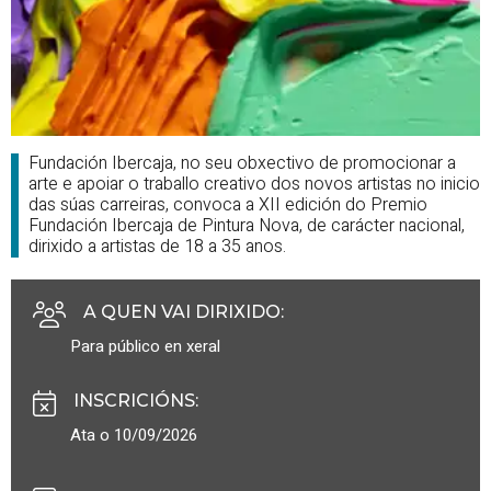
Fundación Ibercaja, no seu obxectivo de promocionar a
arte e apoiar o traballo creativo dos novos artistas no inicio
das súas carreiras, convoca a XII edición do Premio
Fundación Ibercaja de Pintura Nova, de carácter nacional,
dirixido a artistas de 18 a 35 anos.
A QUEN VAI DIRIXIDO
:
Para público en xeral
INSCRICIÓNS
:
Ata o 10/09/2026