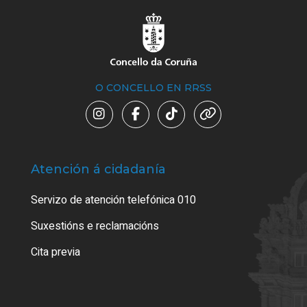
O CONCELLO EN RRSS
Atención á cidadanía
Trá
Servizo de atención telefónica 010
Empa
certi
Suxestións e reclamacións
Como
Cita previa
Tarx