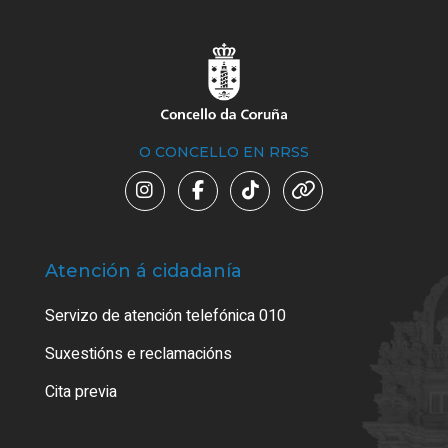
O CONCELLO EN RRSS
Atención á cidadanía
Trá
Servizo de atención telefónica 010
Empa
certi
Suxestións e reclamacións
Como
Cita previa
Tarx