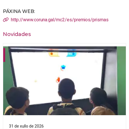
PÁXINA WEB
:
http://www.coruna.gal/mc2/es/premios/prismas
Novidades
31 de xullo de 2026