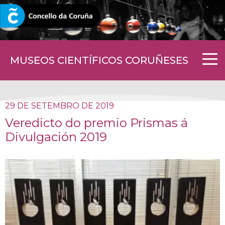
CORUNA.GAL
MUSEOS CIENTÍFICOS CORUÑESES
29 DE SETEMBRO DE 2019
Veredicto do premio Prismas á
Divulgación 2019