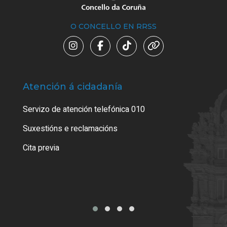
O CONCELLO EN RRSS
Atención á cidadanía
Trá
Servizo de atención telefónica 010
Empa
certi
Suxestións e reclamacións
Como
Cita previa
Tarx