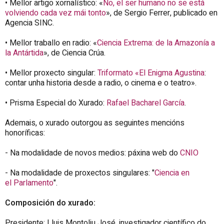
• Mellor artigo xornalístico: «
No, el ser humano no se está
volviendo cada vez mái tonto
», de Sergio Ferrer, publicado en
Agencia SINC.
• Mellor traballo en radio: «
Ciencia Extrema: de la Amazonía a
la Antártida
», de Ciencia Crúa.
• Mellor proxecto singular:
Triformato «El Enigma Agustina
:
contar unha historia desde a radio, o cinema e o teatro».
• Prisma Especial do Xurado:
Rafael Bacharel García
.
Ademais, o xurado outorgou as seguintes mencións
honoríficas:
- Na modalidade de novos medios: páxina web do
CNIO
- Na modalidade de proxectos singulares: "
Ciencia en
el Parlamento
".
Composición do xurado:
Presidente: Lluis Montoliu José, investigador científico do