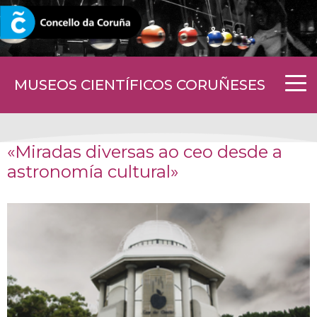
CORUNA.GAL
MUSEOS CIENTÍFICOS CORUÑESES
«Miradas diversas ao ceo desde a
astronomía cultural»