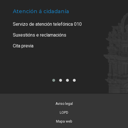
Atención á cidadanía
Trá
Servizo de atención telefónica 010
Empa
certi
Suxestións e reclamacións
Como
Cita previa
Tarx
Aviso legal
LOPD
Mapa web