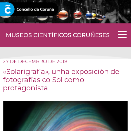
CORUNA.GAL
MUSEOS CIENTÍFICOS CORUÑESES
27 DE DECEMBRO DE 2018
«Solarigrafía», unha exposición de
fotografías co Sol como
protagonista