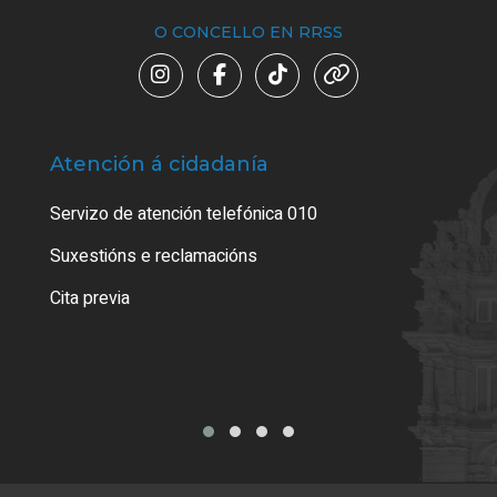
O CONCELLO EN RRSS
Atención á cidadanía
Trá
Servizo de atención telefónica 010
Empa
certi
Suxestións e reclamacións
Como
Cita previa
Tarx