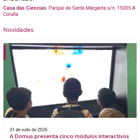
Casa das Ciencias
.
Parque de Santa Margarita s/n.
15005
A
Coruña
Novidades
31 de xullo de 2026
A Domus presenta cinco módulos interactivos