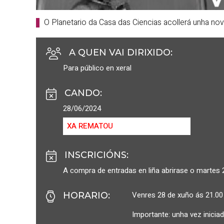
O Planetario da Casa das Ciencias acollerá unha no
A QUEN VAI DIRIXIDO
:
Para público en xeral
CANDO
:
28/06/2024
XA REMATOU
INSCRICIÓNS
:
A compra de entradas en liña abrirase o martes
Venres 28 de xuño ás 21.00
HORARIO
:
Importante: unha vez inicia