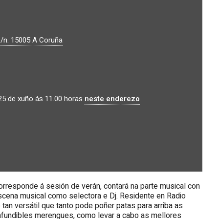
s/n.
15005
A Coruña
 25 de xuño ás 11.00 horas
neste enderezo
orresponde á sesión de verán, contará na parte musical con
 escena musical como selectora e Dj. Residente en Radio
é tan versátil que tanto pode poñer patas para arriba as
onfundibles merengues, como levar a cabo as mellores