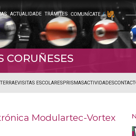
MAS
ACTUALIDADE
TRÁMITES
COMUNÍCATE
S CORUÑESES
STERRAE
VISITAS ESCOLARES
PRISMAS
ACTIVIDADES
CONTACT
trónica Modulartec-Vortex
N