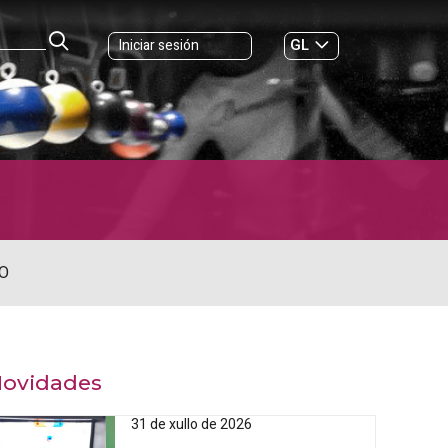
GL
Iniciar sesión
ES
|
O
ovidades
31 de xullo de 2026