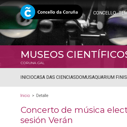
CONCELLO
TE
MUSEOS CIENTÍFICO
CORUNA.GAL
INICIO
CASA DAS CIENCIAS
DOMUS
AQUARIUM FINI
Inicio
Detalle
Concerto de música elec
sesión Verán