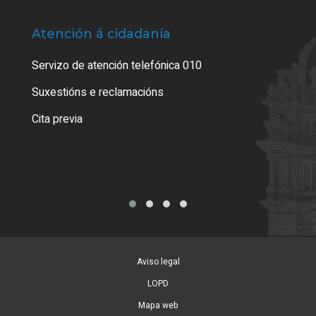
Atención á cidadanía
Trá
Servizo de atención telefónica 010
Empa
certi
Suxestións e reclamacións
Como
Cita previa
Tarx
Aviso legal
LOPD
Mapa web