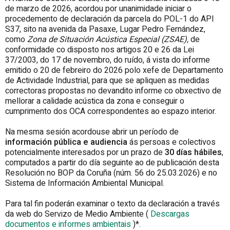
de marzo de 2026, acordou por unanimidade iniciar o
procedemento de declaración da parcela do POL-1 do API
S37, sito na avenida da Pasaxe, Lugar Pedro Fernández,
como
Zona de Situación Acústica Especial (ZSAE),
de
conformidade co disposto nos artigos 20 e 26 da Lei
37/2003, do 17 de novembro, do ruído, á vista do informe
emitido o 20 de febreiro do 2026 polo xefe de Departamento
de Actividade Industrial, para que se apliquen as medidas
correctoras propostas no devandito informe co obxectivo de
mellorar a calidade acústica da zona e conseguir o
cumprimento dos OCA correspondentes ao espazo interior.
Na mesma sesión acordouse abrir un período de
información pública e audiencia
ás persoas e colectivos
potencialmente interesados por un prazo de
30 días hábiles
,
computados a partir do día seguinte ao de publicación desta
Resolución no BOP da Coruña (núm. 56 do 25.03.2026) e no
Sistema de Información Ambiental Municipal.
Para tal fin poderán examinar o texto da declaración a través
da web do Servizo de Medio Ambiente (
Descargas
documentos e informes ambientais
)*.