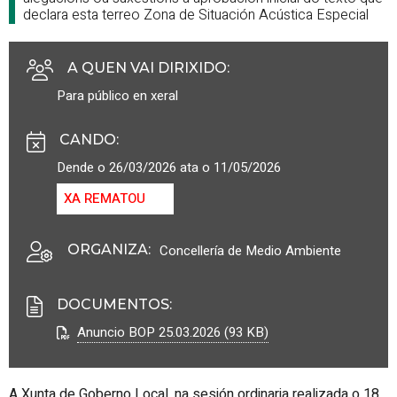
declara esta terreo Zona de Situación Acústica Especial
A QUEN VAI DIRIXIDO
:
Para público en xeral
CANDO
:
Dende o 26/03/2026 ata o 11/05/2026
XA REMATOU
ORGANIZA
:
Concellería de Medio Ambiente
DOCUMENTOS
:
Anuncio BOP 25.03.2026 (93 KB)
A Xunta de Goberno Local, na sesión ordinaria realizada o 18