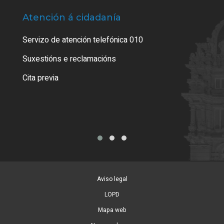
Atención á cidadanía
Trá
Servizo de atención telefónica 010
Empa
certi
Suxestións e reclamacións
Como
Cita previa
Tarx
Aviso legal
LOPD
Mapa web