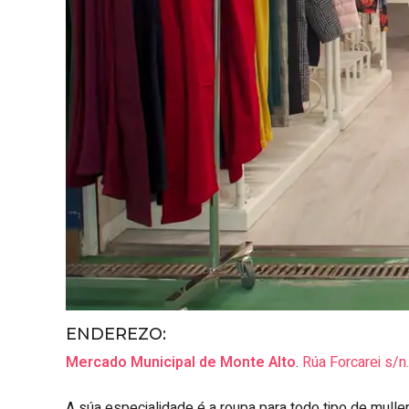
ENDEREZO:
Mercado Municipal de Monte Alto
.
Rúa Forcarei s/n
A súa especialidade é a roupa para todo tipo de mulle