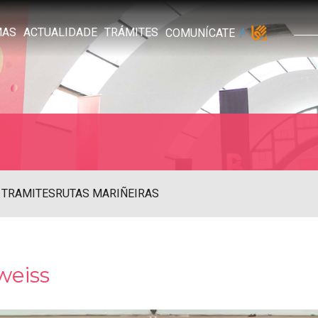
MAS
ACTUALIDADE
TRÁMITES
COMUNÍCATE
 TRAMITES
RUTAS MARIÑEIRAS
weiss