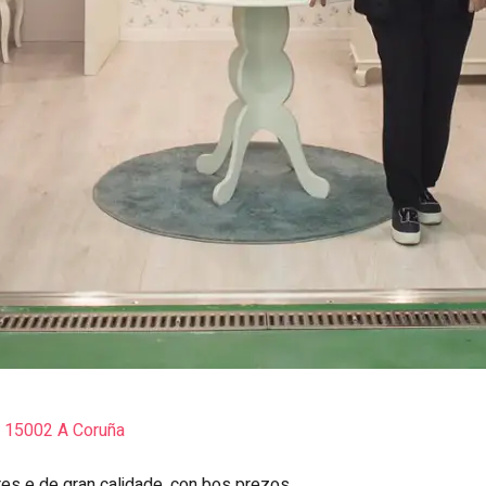
.
15002
A Coruña
res e de gran calidade, con bos prezos.