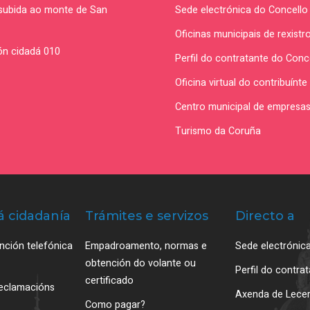
(subida ao monte de San
Sede electrónica do Concello
Oficinas municipais de rexistr
ón cidadá 010
Perfil do contratante do Conc
Oficina virtual do contribuín
Centro municipal de empres
Turismo da Coruña
á cidadanía
Trámites e servizos
Directo a
nción telefónica
Empadroamento, normas e
Sede electrónic
obtención do volante ou
Perfil do contra
certificado
reclamacións
Axenda de Lece
Como pagar?