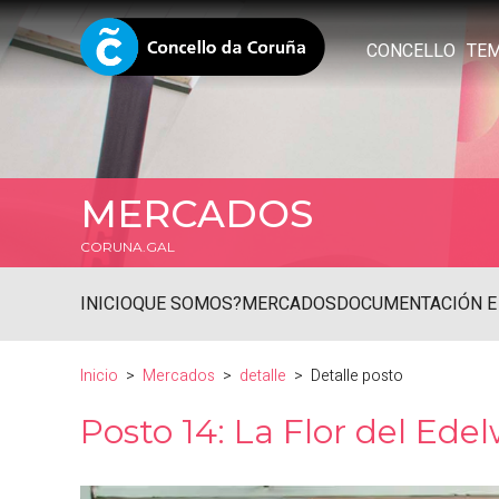
CONCELLO
TE
MERCADOS
CORUNA.GAL
INICIO
QUE SOMOS?
MERCADOS
DOCUMENTACIÓN E
Inicio
Mercados
detalle
Detalle posto
Posto 14: La Flor del Edel