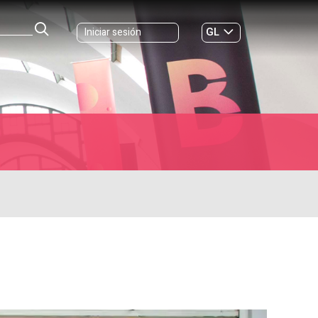
GL
Iniciar sesión
ES
|