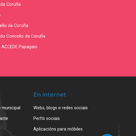
 da Coruña
o
ello da Coruña
te do Concello da Coruña
as ACCEDE Papagaio
En internet
a municipal
Webs, blogs e redes sociais
tante
Perfís sociais
r
Aplicacións para móbiles