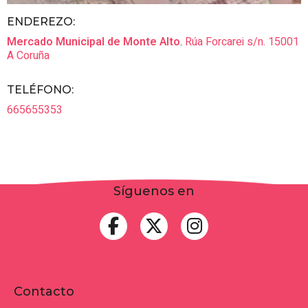
ENDEREZO:
Mercado Municipal de Monte Alto
.
Rúa Forcarei s/n.
15001
A Coruña
TELÉFONO
:
665655353
Síguenos en
Contacto