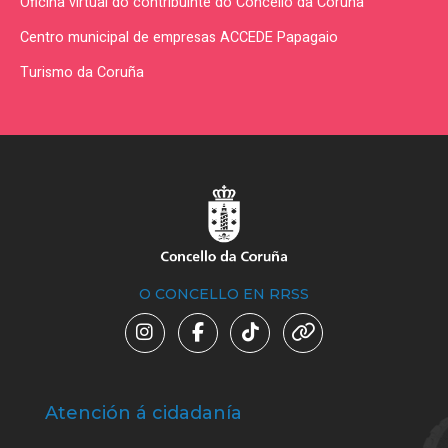
Oficina virtual do contribuínte do Concello da Coruña
Centro municipal de empresas ACCEDE Papagaio
Turismo da Coruña
O CONCELLO EN RRSS
Atención á cidadanía
Trá