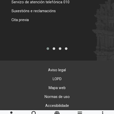
Servizo de atención telefónica 010
Empa
certi
Suxestións e reclamacións
Como
Cita previa
Tarxe
Aviso legal
LOPD
Mapa web
Normas de uso
Accesibilidade