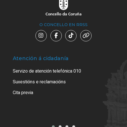
O CONCELLO EN RRSS
Atención á cidadanía
Trá
Servizo de atención telefónica 010
Empa
certi
Suxestións e reclamacións
Como
Cita previa
Tarx