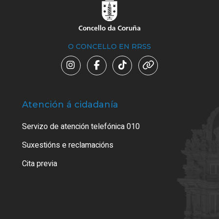
O CONCELLO EN RRSS
Atención á cidadanía
Trá
Servizo de atención telefónica 010
Empa
certi
Suxestións e reclamacións
Como
Cita previa
Tarx