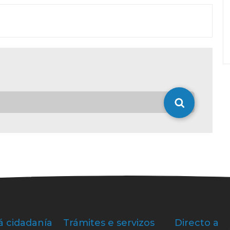
á cidadanía
Trámites e servizos
Directo a