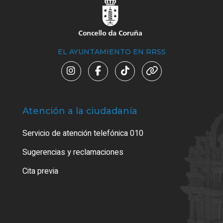
EL AYUNTAMIENTO EN RRSS
Atención a la ciudadanía
Trá
Servicio de atención telefónica 010
Empa
o cer
Sugerencias y reclamaciones
Como
Cita previa
Tarj