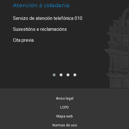
Atención á cidadanía
Trá
Servizo de atención telefónica 010
Empa
certi
Suxestións e reclamacións
Como
Cita previa
Tarx
Aviso legal
LOPD
Mapa web
Normas de uso