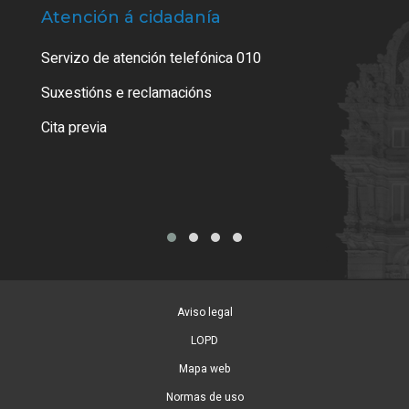
Atención á cidadanía
Trá
Servizo de atención telefónica 010
Empa
certi
Suxestións e reclamacións
Como
Cita previa
Tarx
Aviso legal
LOPD
Mapa web
Normas de uso