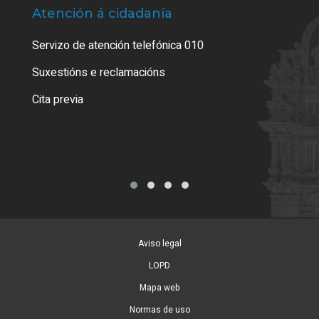
Atención á cidadanía
Trá
Servizo de atención telefónica 010
Empa
certi
Suxestións e reclamacións
Como
Cita previa
Tarx
Aviso legal
LOPD
Mapa web
Normas de uso