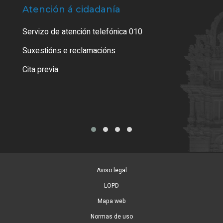
Atención á cidadanía
Trá
Servizo de atención telefónica 010
Empa
certi
Suxestións e reclamacións
Como
Cita previa
Tarx
Aviso legal
LOPD
Mapa web
Normas de uso