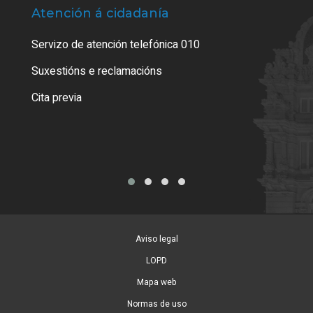
Atención á cidadanía
Trá
Servizo de atención telefónica 010
Empa
certi
Suxestións e reclamacións
Como
Cita previa
Tarx
Aviso legal
LOPD
Mapa web
Normas de uso