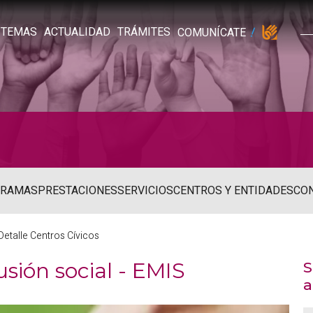
TEMAS
ACTUALIDAD
TRÁMITES
COMUNÍCATE
GRAMAS
PRESTACIONES
SERVICIOS
CENTROS Y ENTIDADES
CO
Detalle Centros Cívicos
sión social - EMIS
S
a