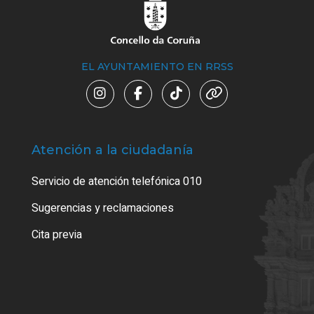
EL AYUNTAMIENTO EN RRSS
Atención a la ciudadanía
Trá
Servicio de atención telefónica 010
Empa
o cer
Sugerencias y reclamaciones
Como
Cita previa
Tarj