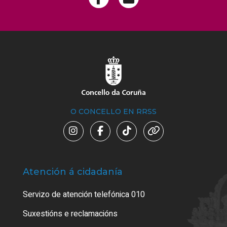
O CONCELLO EN RRSS
Atención á cidadanía
Trá
Servizo de atención telefónica 010
Empa
certi
Suxestións e reclamacións