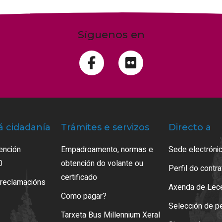
Síguenos en
á cidadanía
Trámites e servizos
Directo a
ención
Empadroamento, normas e
Sede electrónic
0
obtención do volante ou
Perfil do contr
certificado
 reclamacións
Axenda de Lec
Como pagar?
Selección de p
Tarxeta Bus Millennium Xeral