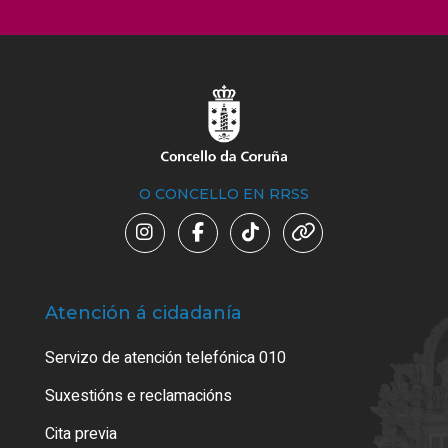
O CONCELLO EN RRSS
Atención á cidadanía
Trá
Servizo de atención telefónica 010
Empa
certi
Suxestións e reclamacións
Como
Cita previa