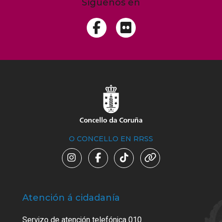
Síguenos en
O CONCELLO EN RRSS
Atención á cidadanía
Trá
Servizo de atención telefónica 010
Empa