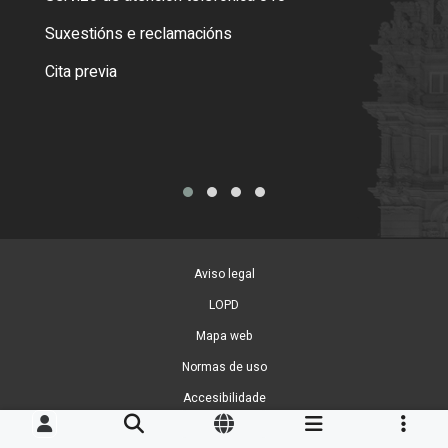
certi
Suxestións e reclamacións
Como
Cita previa
Tarx
Aviso legal
LOPD
Mapa web
Normas de uso
Accesibilidade
Xestión de cookies