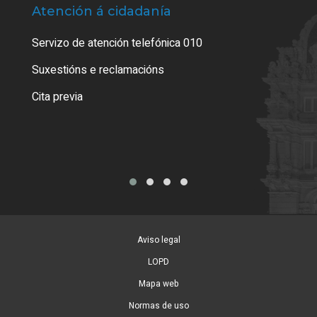
Atención á cidadanía
Trá
Servizo de atención telefónica 010
Empa
certi
Suxestións e reclamacións
Como
Cita previa
Tarx
Aviso legal
LOPD
Mapa web
Normas de uso