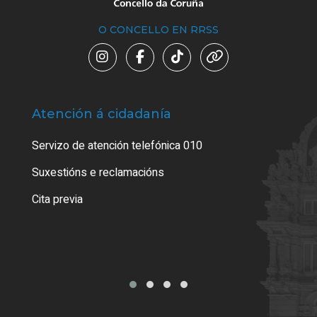
O CONCELLO EN RRSS
Atención á cidadanía
Trá
Servizo de atención telefónica 010
Empa
certi
Suxestións e reclamacións
Como
Cita previa
Tarx